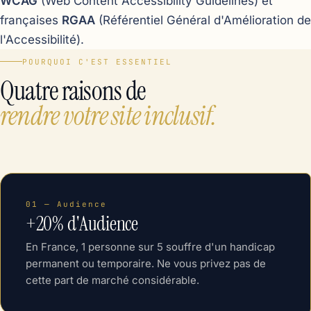
WCAG
(Web Content Accessibility Guidelines) et
françaises
RGAA
(Référentiel Général d'Amélioration de
l'Accessibilité).
POURQUOI C'EST ESSENTIEL
Quatre raisons de
rendre votre site inclusif.
01 — Audience
+20% d'Audience
En France, 1 personne sur 5 souffre d'un handicap
permanent ou temporaire. Ne vous privez pas de
cette part de marché considérable.