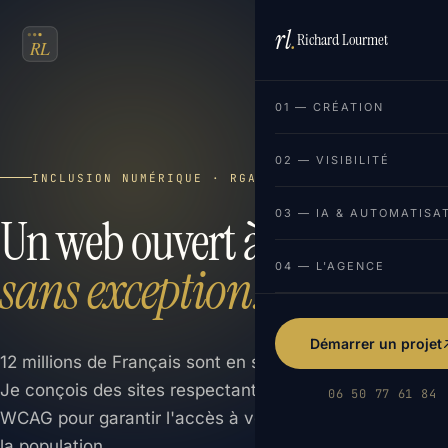
rl
.
Richard Lourmet
FR
EN
01 — CRÉATION
02 — VISIBILITÉ
INCLUSION NUMÉRIQUE · RGAA & WCAG
03 — IA & AUTOMATISA
Un web ouvert à tous,
sans exception.
04 — L'AGENCE
Démarrer un projet
12 millions de Français sont en situation de handicap.
Je conçois des sites respectant les normes RGAA et
06 50 77 61 84
WCAG pour garantir l'accès à vos services à 100% de
la population.