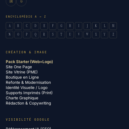
in
G
ENCYCLOPÉDIE A → Z
A
B
C
D
E
F
G
H
I
J
K
L
M
N
O
P
Q
R
S
T
U
V
W
X
Y
Z
CRÉATION & IMAGE
Pack Starter (Web+Logo)
Site One Page
Site Vitrine (PME)
Boutique en Ligne
Refonte & Modernisation
Identité Visuelle / Logo
Supports Imprimés (Print)
Charte Graphique
Rédaction & Copywriting
VISIBILITÉ GOOGLE