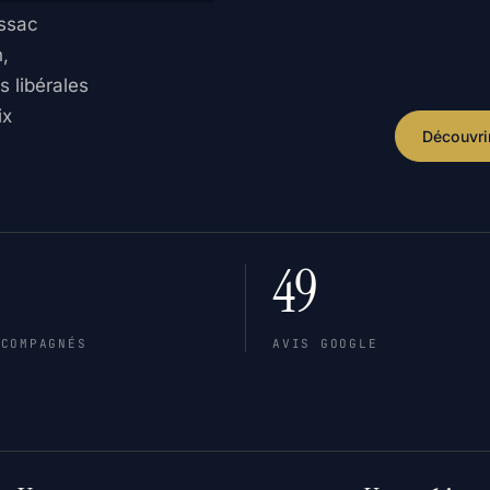
ssac
,
s libérales
ix
Découvri
49
CCOMPAGNÉS
AVIS GOOGLE