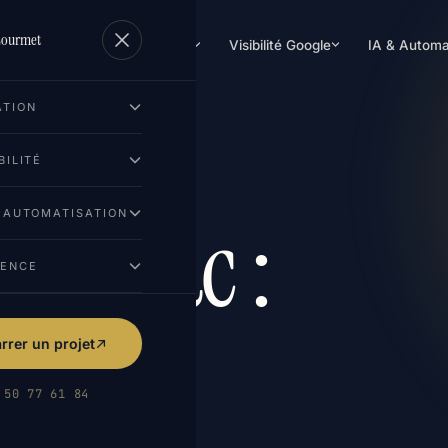
Lourmet
Création de site
Visibilité Google
IA & Automa
ATION
BILITÉ
Pessac :
& AUTOMATISATION
GENCE
A.
rer un projet
 50 77 61 84