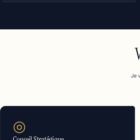
Je 
◎
Conseil Stratégique