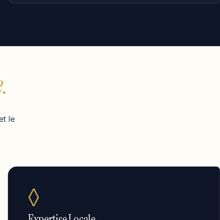
.
t le
◊
Expertise Locale