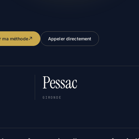
r ma méthode
Appeler directement
Pessac
GIRONDE