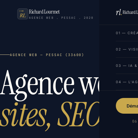
rl
.
Richard Lourmet
Richard 
AGENCE WEB . PESSAC . 2020
01 — CRÉ
02 — VISI
AGENCE WEB — PESSAC (33600)
Agence web à 
03 — IA 
04 — L'A
sites, SEO & I
Démar
06