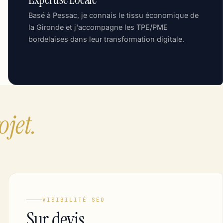
Basé à Pessac, je connais le tissu économique de
la Gironde et j'accompagne les TPE/PME
bordelaises dans leur transformation digitale.
jet.
VISIBILITÉ SEO
Sur devis