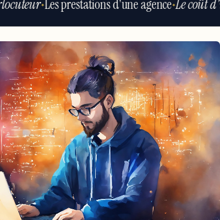
locuteur
Les prestations d'une agence
Le coût d'
✦
✦