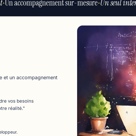
Un accompagnement sur-mesure
Un seul inter
✦
✦
giée et un accompagnement
dre vos besoins
re réalité."
eloppeur.