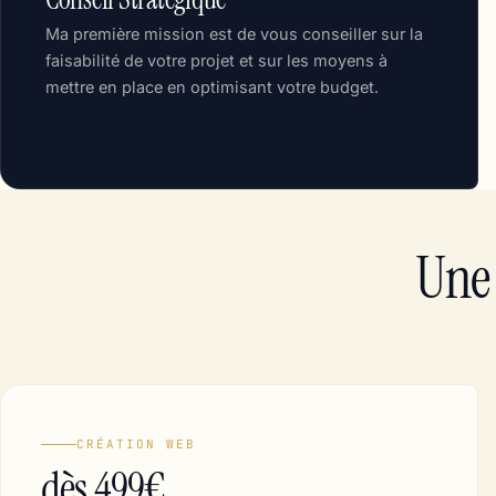
Ma première mission est de vous conseiller sur la
faisabilité de votre projet et sur les moyens à
mettre en place en optimisant votre budget.
Une 
CRÉATION WEB
dès 499€