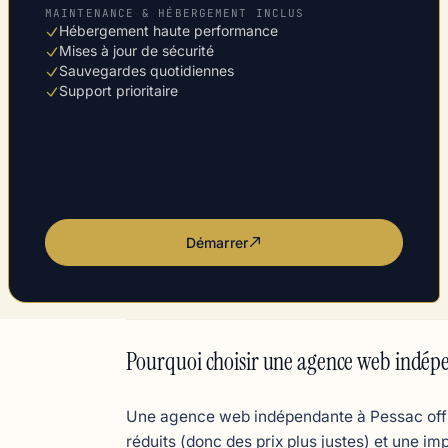
MAINTENANCE & HÉBERGEMENT INCLUS
Hébergement haute performance
Mises à jour de sécurité
Sauvegardes quotidiennes
Support prioritaire
Démarrer
Pourquoi choisir une agence web indépe
Une agence web indépendante à Pessac offre 
réduits (donc des prix plus justes) et une im