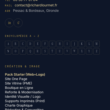
TEL
contact@richardlourmet.fr
MAIL
Pessac & Bordeaux, Gironde
ADR
in
G
ENCYCLOPÉDIE A → Z
A
B
C
D
E
F
G
H
I
J
K
L
M
N
O
P
Q
R
S
T
U
V
W
X
Y
Z
CRÉATION & IMAGE
Pack Starter (Web+Logo)
Site One Page
Site Vitrine (PME)
Boutique en Ligne
Refonte & Modernisation
Identité Visuelle / Logo
Supports Imprimés (Print)
Charte Graphique
Rédaction & Copywriting