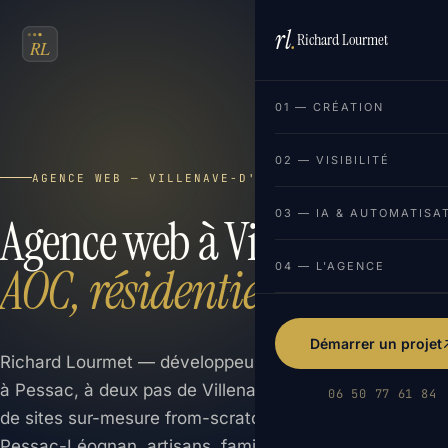
rl
.
Richard Lourmet
FR
EN
01 — CRÉATION
02 — VISIBILITÉ
AGENCE WEB — VILLENAVE-D'ORNON (33140)
03 — IA & AUTOMATISA
Agence web à Villenave :
AOC, résidentiel & SEO.
04 — L'AGENCE
Démarrer un projet
Richard Lourmet — développeur web indépendant basé
à Pessac, à deux pas de Villenave-d'Ornon. Création
06 50 77 61 84
de sites sur-mesure from-scratch pour vignerons AOC
Pessac-Léognan, artisans, familles et TPE. Un seul