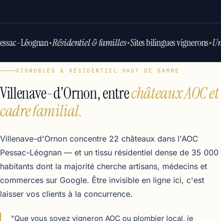
ssac-Léognan
Résidentiel & familles
Sites bilingues vignerons
Un 
✦
✦
✦
VIGNOBLES & RÉSIDENTIEL HAUT DE GAMME
Villenave-d'Ornon, entre
châteaux AOC et
cadre familial.
Villenave-d'Ornon concentre 22 châteaux dans l'AOC
Pessac-Léognan — et un tissu résidentiel dense de 35 000
habitants dont la majorité cherche artisans, médecins et
commerces sur Google. Être invisible en ligne ici, c'est
laisser vos clients à la concurrence.
"Que vous soyez vigneron AOC ou plombier local, je