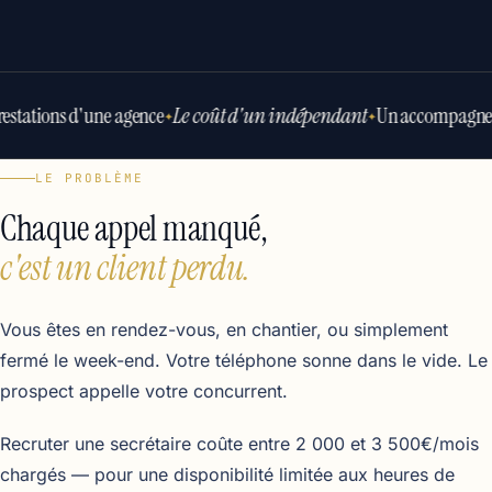
restations d'une agence
Le coût d'un indépendant
Un accompagne
✦
✦
LE PROBLÈME
Chaque appel manqué,
c'est un client perdu.
Vous êtes en rendez-vous, en chantier, ou simplement
fermé le week-end. Votre téléphone sonne dans le vide. Le
prospect appelle votre concurrent.
Recruter une secrétaire coûte entre 2 000 et 3 500€/mois
chargés — pour une disponibilité limitée aux heures de