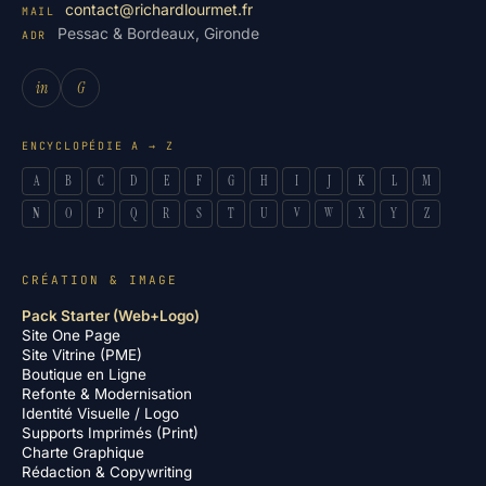
contact@richardlourmet.fr
MAIL
Pessac & Bordeaux, Gironde
ADR
in
G
ENCYCLOPÉDIE A → Z
A
B
C
D
E
F
G
H
I
J
K
L
M
N
O
P
Q
R
S
T
U
V
W
X
Y
Z
CRÉATION & IMAGE
Pack Starter (Web+Logo)
Site One Page
Site Vitrine (PME)
Boutique en Ligne
Refonte & Modernisation
Identité Visuelle / Logo
Supports Imprimés (Print)
Charte Graphique
Rédaction & Copywriting