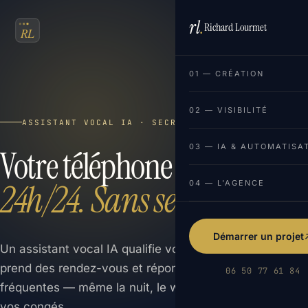
rl
.
Richard Lourmet
FR
EN
01 — CRÉATION
02 — VISIBILITÉ
ASSISTANT VOCAL IA · SECRÉTARIAT
03 — IA & AUTOMATISA
Votre téléphone décroché
24h/24. Sans secrétaire.
04 — L'AGENCE
Démarrer un projet
Un assistant vocal IA qualifie vos appels entrants,
prend des rendez-vous et répond à vos questions
06 50 77 61 84
fréquentes — même la nuit, le week-end et pendant
vos congés.