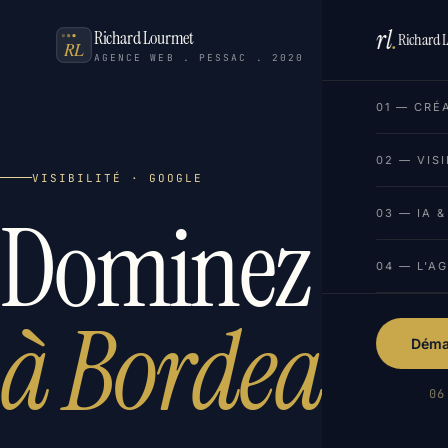
rl
.
Richard Lourmet
Richard 
AGENCE WEB . PESSAC . 2020
01 — CRÉ
02 — VISI
VISIBILITÉ · GOOGLE
Dominez Goo
03 — IA 
04 — L'A
à Bordeaux 
Démar
06