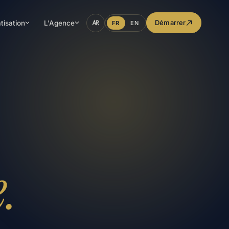
Démarrer
tisation
L'Agence
FR
EN
.