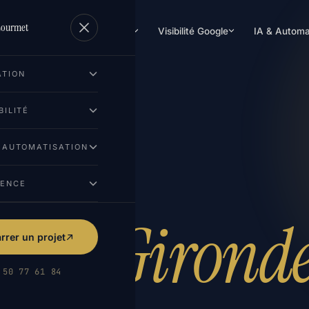
Lourmet
Création de site
Visibilité Google
IA & Automa
ATION
BILITÉ
gle
& AUTOMATISATION
GENCE
& en Gironde
rer un projet
 50 77 61 84