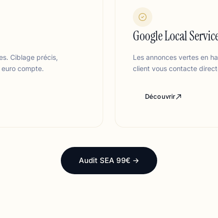
Google Local Servic
s. Ciblage précis,
Les annonces vertes en ha
e euro compte.
client vous contacte direct
Découvrir
Audit SEA 99€ →