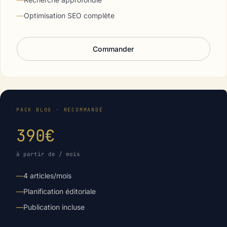
—
Optimisation SEO complète
Commander
PACK BLOG · RECOMMANDÉ
390€
à partir de / mois
—
4 articles/mois
—
Planification éditoriale
—
Publication incluse