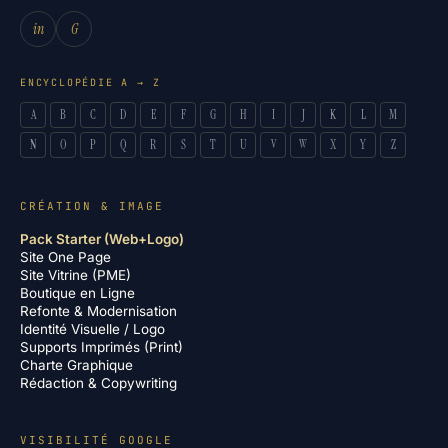
in
G
ENCYCLOPÉDIE A → Z
A
B
C
D
E
F
G
H
I
J
K
L
M
N
O
P
Q
R
S
T
U
V
W
X
Y
Z
CRÉATION & IMAGE
Pack Starter (Web+Logo)
Site One Page
Site Vitrine (PME)
Boutique en Ligne
Refonte & Modernisation
Identité Visuelle / Logo
Supports Imprimés (Print)
Charte Graphique
Rédaction & Copywriting
VISIBILITÉ GOOGLE