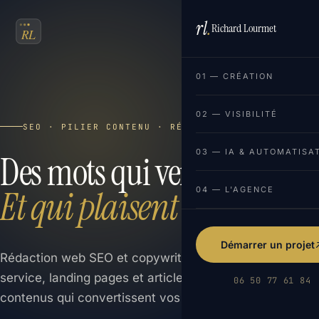
rl
.
Richard Lourmet
FR
EN
01 — CRÉATION
02 — VISIBILITÉ
SEO · PILIER CONTENU · RÉDACTION & COPYWRITING
03 — IA & AUTOMATISA
Des mots qui vendent.
Et qui plaisent à Google.
04 — L'AGENCE
Démarrer un projet
Rédaction web SEO et copywriting pour vos pages de
service, landing pages et articles de blog. Des
06 50 77 61 84
contenus qui convertissent vos visiteurs en clients.