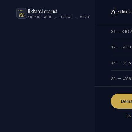
rl
.
Richard Lourmet
Richard 
AGENCE WEB . PESSAC . 2020
01 — CRÉ
02 — VISI
03 — IA 
04 — L'A
Démar
06