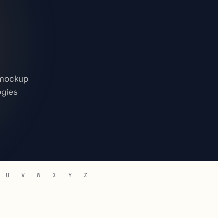
, mockup
ogies
U
V
W
X
Y
Z