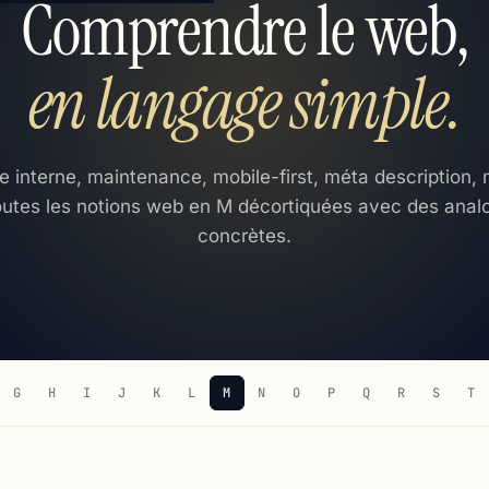
Comprendre le web,
en langage simple.
e interne, maintenance, mobile-first, méta description
utes les notions web en M décortiquées avec des anal
concrètes.
G
H
I
J
K
L
M
N
O
P
Q
R
S
T