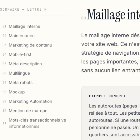
Maillage int
SOMMAIRE — LETTRE M
01
Maillage interne
01
Le maillage interne dés
Maintenance
02
votre site web. Ce n'es
Marketing de contenu
03
stratégie de navigation 
Mobile-first
04
les pages importantes, 
Méta description
05
sans aucun lien entrant
Multilingue
06
Meta robots
07
Mockup
08
EXEMPLE CONCRET
Marketing Automation
09
Les autoroutes (pages i
Mention de marque
10
reliées à tout. Les peti
Mots-clés transactionnels vs
autoroutes. Si une rout
11
informationnels
personne ne passe. Un b
quartiers sont accessib