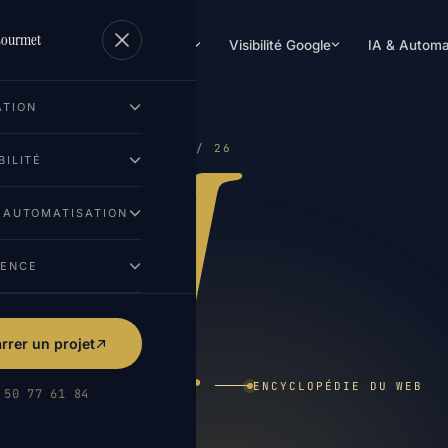
Lourmet
Création de site
Visibilité Google
IA & Automa
M
ATION
13 / 26
BILITÉ
& AUTOMATISATION
GENCE
rer un projet
ENCYCLOPÉDIE DU WEB
 50 77 61 84