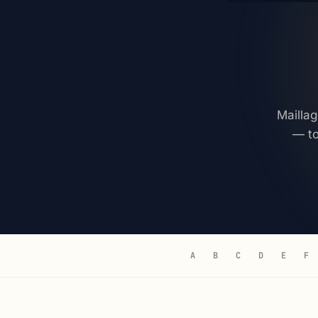
Maillag
— to
A
B
C
D
E
F