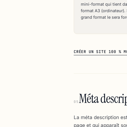
mini-format qui tient d
format A3 (ordinateur). S
grand format le sera fo
CRÉER UN SITE 100 % M
Méta descri
05
La méta description es
page et qui apparaît sou