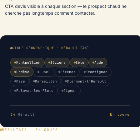
CTA devis visible à chaque section — le prospect chaud ne
cherche pas longtemps comment contacter.
CIBLE GÉOGRAPHIQUE · HÉRAULT (34)
Montpellier
Béziers
Sète
Agde
Lodève
Lunel
Pézenas
Frontignan
Mèze
Marseillan
Clermont-l'Hérault
Palavas-les-Flots
Gigean
34
Hérault
En cours
RÉSULTATS · EN COURS