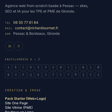
Agence web from scratch basée à Pessac — sites,
SEO et IA pour les TPE et PME de Gironde.
06 50 77 61 84
TEL
contact@richardlourmet.fr
MAIL
Pessac & Bordeaux, Gironde
ADR
in
G
ENCYCLOPÉDIE A → Z
A
B
C
D
E
F
G
H
I
J
K
L
M
N
O
P
Q
R
S
T
U
V
W
X
Y
Z
CRÉATION & IMAGE
Pack Starter (Web+Logo)
Site One Page
Site Vitrine (PME)