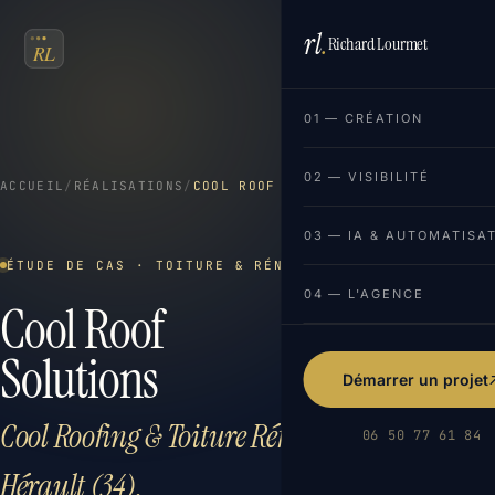
rl
.
Richard Lourmet
FR
EN
01 — CRÉATION
02 — VISIBILITÉ
ACCUEIL
/
RÉALISATIONS
/
COOL ROOF SOLUTIONS
03 — IA & AUTOMATISA
ÉTUDE DE CAS · TOITURE & RÉNOVATION ÉNERGÉTIQUE
04 — L'AGENCE
Cool Roof
Solutions
Démarrer un projet
Cool Roofing & Toiture Réfléchissante ·
06 50 77 61 84
Hérault (34).