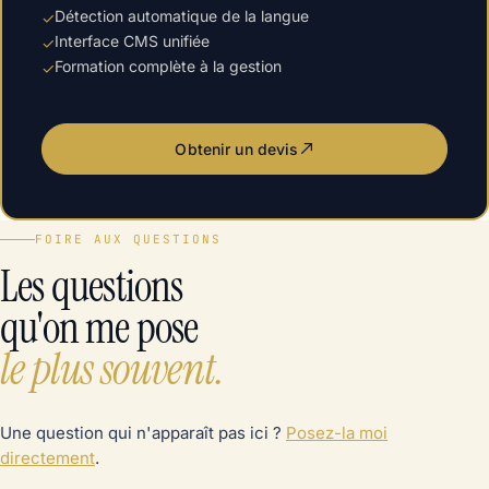
Détection automatique de la langue
✓
Interface CMS unifiée
✓
Formation complète à la gestion
✓
Obtenir un devis
FOIRE AUX QUESTIONS
Les questions
qu'on me pose
le plus souvent.
Une question qui n'apparaît pas ici ?
Posez-la moi
directement
.