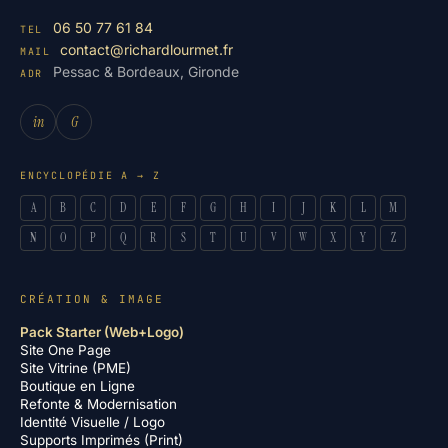
06 50 77 61 84
TEL
contact@richardlourmet.fr
MAIL
Pessac & Bordeaux, Gironde
ADR
in
G
ENCYCLOPÉDIE A → Z
A
B
C
D
E
F
G
H
I
J
K
L
M
N
O
P
Q
R
S
T
U
V
W
X
Y
Z
CRÉATION & IMAGE
Pack Starter (Web+Logo)
Site One Page
Site Vitrine (PME)
Boutique en Ligne
Refonte & Modernisation
Identité Visuelle / Logo
Supports Imprimés (Print)