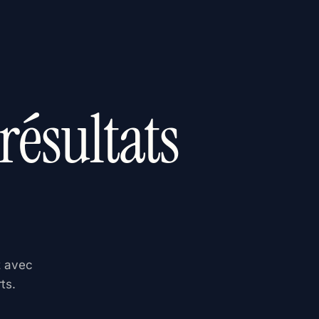
résultats
z avec
ts.