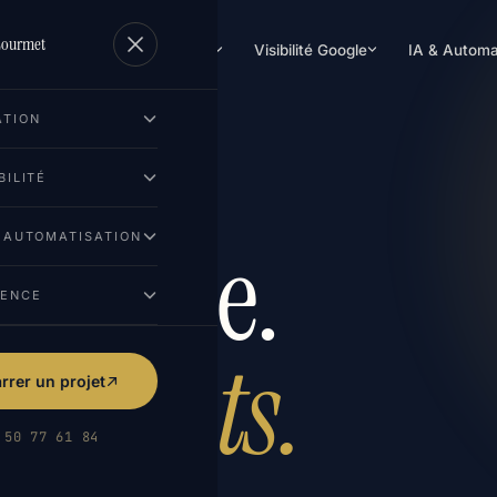
Lourmet
Création de site
Visibilité Google
IA & Automa
ATION
BILITÉ
onfiance.
& AUTOMATISATION
GENCE
ésultats.
rer un projet
 50 77 61 84