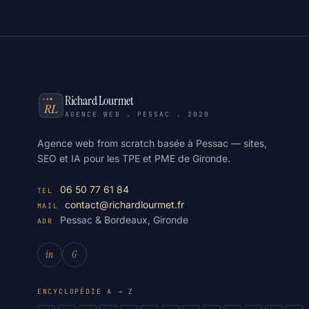
Richard Lourmet
AGENCE WEB . PESSAC . 2020
Agence web from scratch basée à Pessac — sites,
SEO et IA pour les TPE et PME de Gironde.
06 50 77 61 84
TEL
contact@richardlourmet.fr
MAIL
Pessac & Bordeaux, Gironde
ADR
in
G
ENCYCLOPÉDIE A → Z