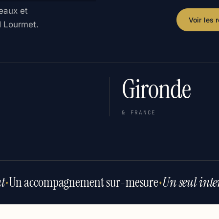
eaux et
Voir les 
d Lourmet.
Gironde
& FRANCE
t
Un accompagnement sur-mesure
Un seul inter
✦
✦