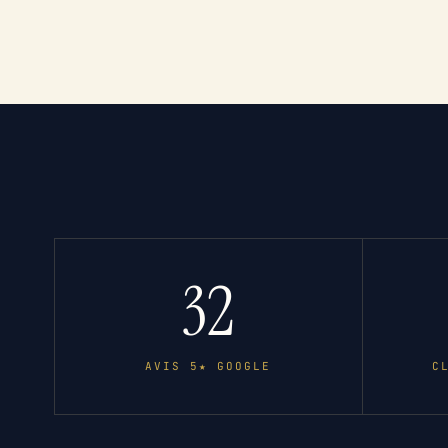
32
AVIS 5★ GOOGLE
C