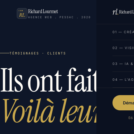
rl
.
Richard Lourmet
Richard 
AGENCE WEB . PESSAC . 2020
01 — CRÉ
02 — VISI
TÉMOIGNAGES · CLIENTS
Ils ont fait c
03 — IA 
04 — L'A
Voilà leurs r
Démar
06