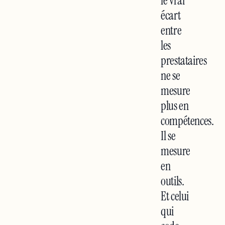
le vrai
écart
entre
les
prestataires
ne se
mesure
plus en
compétences.
Il se
mesure
en
outils.
Et celui
qui