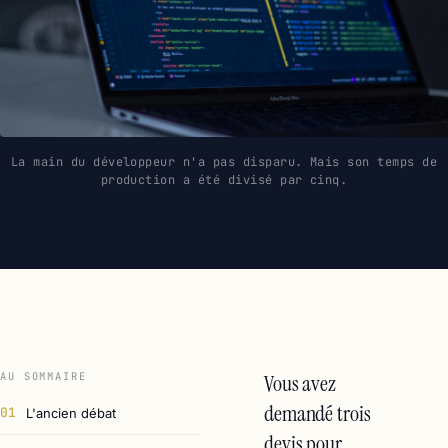
La main du développeur n'a pas disparu. Mais son temps de
production a été divisé par cinq.
AU SOMMAIRE
Vous avez
demandé trois
01
L'ancien débat
devis pour