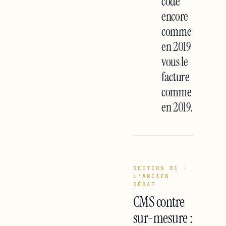
code
encore
comme
en 2019
vous le
facture
comme
en 2019.
SECTION 01 ·
L'ANCIEN
DÉBAT
CMS contre
sur-mesure :