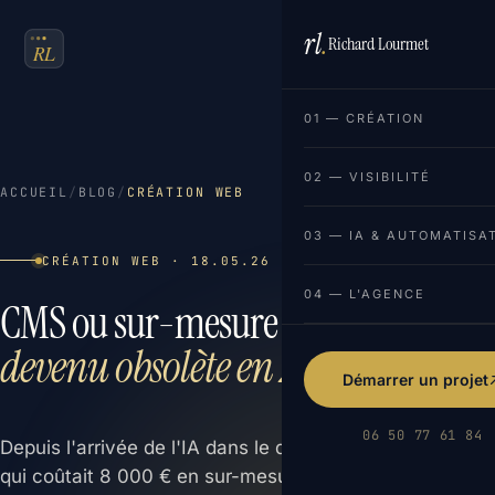
rl
.
Richard Lourmet
FR
EN
01 — CRÉATION
02 — VISIBILITÉ
ACCUEIL
/
BLOG
/
CRÉATION WEB
03 — IA & AUTOMATISA
CRÉATION WEB · 18.05.26 · 7 MIN DE LECTURE
04 — L'AGENCE
CMS ou sur-mesure :
ce débat est
devenu obsolète en 2026
Démarrer un projet
06 50 77 61 84
Depuis l'arrivée de l'IA dans le développement web, ce
qui coûtait 8 000 € en sur-mesure se livre aujourd'hui