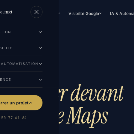
Lourmet
Création de site
Visibilité Google
IA & Automa
ATION
BILITÉ
& AUTOMATISATION
GENCE
ent
passer devant
rer un projet
ur Google Maps
 50 77 61 84