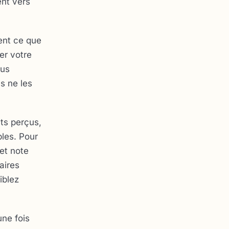
ent vers
ent ce que
er votre
ous
s ne les
nts
perçus
,
bles. Pour
et note
aires
iblez
une fois