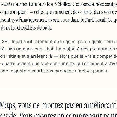
os avis tournent autour de 4,5 étoiles, vos coordonnées sont p
es qui comptent — celles qui ramènent des clients dans votre 
issent systématiquement avant vous dans le Pack Local. Ce q
dans les checklists de base.
du SEO local sont rarement enseignés, parce qu'ils dema
rité, pas un audit one-shot. La majorité des prestataires
n initiale et s'arrêtent là — alors que la vraie compétit
es quatre leviers que vos concurrents qui dominent activ
ande majorité des artisans girondins n'active jamais.
Maps, vous ne montez pas en améliorant
le vide. Vous montez en comprenant pou