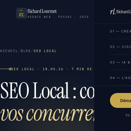
rl
.
Richard Lourmet
Richard 
AGENCE WEB . PESSAC . 2020
01 — CRÉ
02 — VISI
ACCUEIL
/
BLOG
/
SEO LOCAL
03 — IA 
SEO LOCAL · 18.05.26 · 7 MIN DE LECTURE
04 — L'A
SEO Local : comm
Démar
vos concurrents s
06