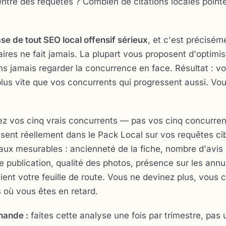
entre des requêtes ? Combien de citations locales point
ase de tout SEO local offensif sérieux
, et c'est précisém
aires ne fait jamais. La plupart vous proposent d'optimis
ans jamais regarder la concurrence en face. Résultat : v
lus vite que vos concurrents qui progressent aussi. Vou
iez vos cinq vrais concurrents — pas vos cinq concurre
sent réellement dans le Pack Local sur vos requêtes ci
aux mesurables : ancienneté de la fiche, nombre d'avis 
publication, qualité des photos, présence sur les annu
vient votre feuille de route. Vous ne devinez plus, vous c
s où vous êtes en retard.
mande :
faites cette analyse une fois par trimestre, pas 