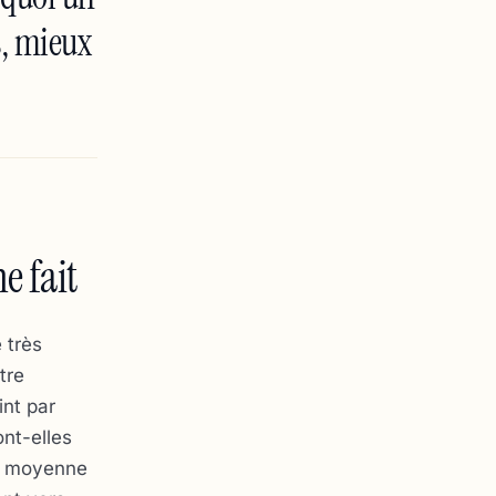
s, mieux
e fait
 très
tre
int par
ont-elles
ce moyenne