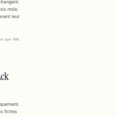
 changent.
six mois.
nnent leur
se que 90%
ack
iquement.
es fiches