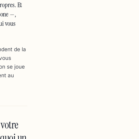
ropres. Et
zone —,
ui vous
ndent de la
 vous
ion se joue
ent au
 votre
rquoi un