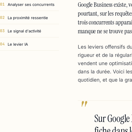
Google Business existe, v
01
Analyser ses concurrents
pourtant, sur les requêt
02
La proximité ressentie
trois concurrents appara
manque ne se trouve pas 
03
Le signal d'activité
04
Le levier IA
Les leviers offensifs 
rigueur et de la régula
vendent une optimisatio
dans la durée. Voici l
quotidien, et que la gr
"
Sur Google 
fiche dans 