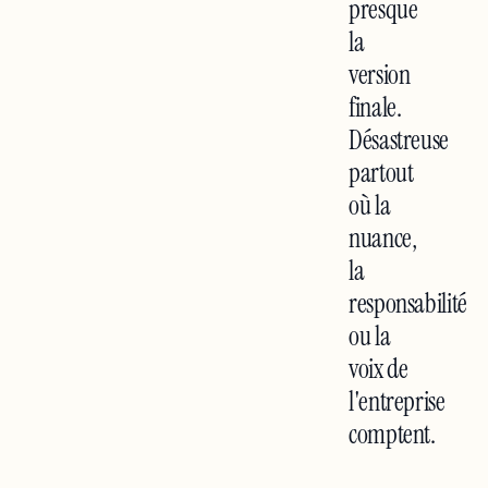
presque
la
version
finale.
Désastreuse
partout
où la
nuance,
la
responsabilité
ou la
voix de
l'entreprise
comptent.