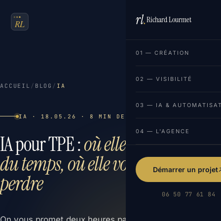
rl
.
Richard Lourmet
FR
EN
01 — CRÉATION
02 — VISIBILITÉ
ACCUEIL
/
BLOG
/
IA
03 — IA & AUTOMATISA
IA · 18.05.26 · 8 MIN DE LECTURE
04 — L'AGENCE
IA pour TPE :
où elle fait gagner
du temps, où elle vous en fait
Démarrer un projet
perdre
06 50 77 61 84
On vous promet deux heures par jour grâce à l'IA. La