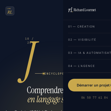
rl
.
Richard Lourmet
FR
EN
01 — CRÉATION
J
10 /
02 — VISIBILITÉ
26
03 — IA & AUTOMATISA
04 — L'AGENCE
ENCYCLOPÉDIE DU WEB
Démarrer un projet
Comprendre le web,
en langage simple.
06 50 77 61 84