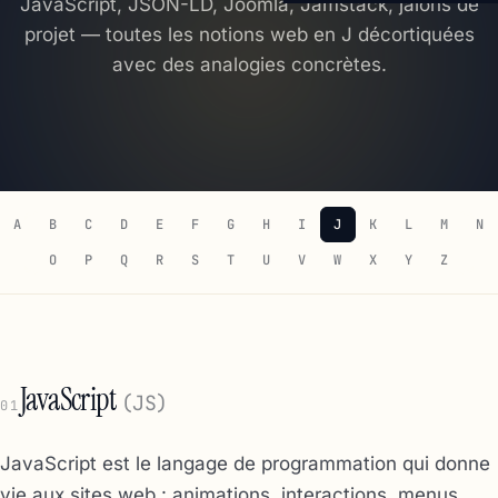
JavaScript, JSON-LD, Joomla, Jamstack, jalons de
projet — toutes les notions web en J décortiquées
avec des analogies concrètes.
A
B
C
D
E
F
G
H
I
J
K
L
M
N
O
P
Q
R
S
T
U
V
W
X
Y
Z
JavaScript
(JS)
01
JavaScript est le langage de programmation qui donne
vie aux sites web : animations, interactions, menus