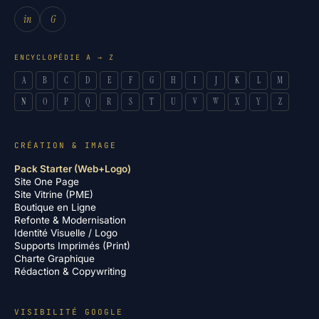
in
G
ENCYCLOPÉDIE A → Z
A
B
C
D
E
F
G
H
I
J
K
L
M
N
O
P
Q
R
S
T
U
V
W
X
Y
Z
CRÉATION & IMAGE
Pack Starter (Web+Logo)
Site One Page
Site Vitrine (PME)
Boutique en Ligne
Refonte & Modernisation
Identité Visuelle / Logo
Supports Imprimés (Print)
Charte Graphique
Rédaction & Copywriting
VISIBILITÉ GOOGLE