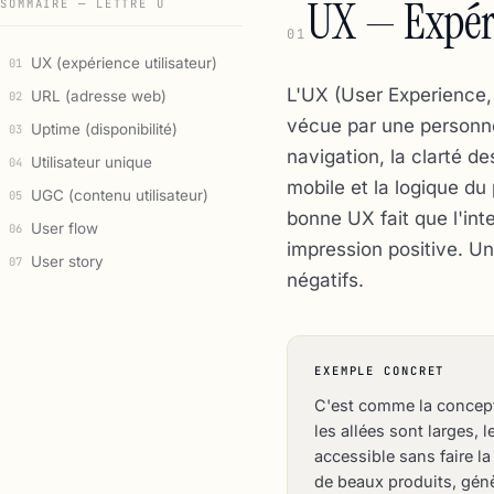
UX — Expéri
SOMMAIRE — LETTRE U
01
UX (expérience utilisateur)
01
L'UX (User Experience, 
URL (adresse web)
02
vécue par une personne l
Uptime (disponibilité)
03
navigation, la clarté de
Utilisateur unique
04
mobile et la logique du
UGC (contenu utilisateur)
05
bonne UX fait que l'int
User flow
06
impression positive. U
User story
07
négatifs.
EXEMPLE CONCRET
C'est comme la concept
les allées sont larges, l
accessible sans faire 
de beaux produits, génèr