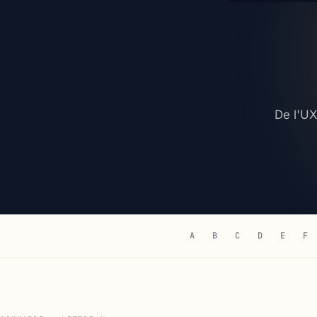
De l'UX
A
B
C
D
E
F