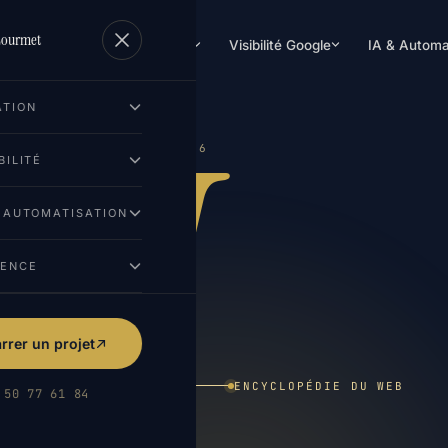
Lourmet
Création de site
Visibilité Google
IA & Automa
U
ATION
21 / 26
BILITÉ
& AUTOMATISATION
GENCE
rer un projet
ENCYCLOPÉDIE DU WEB
 50 77 61 84