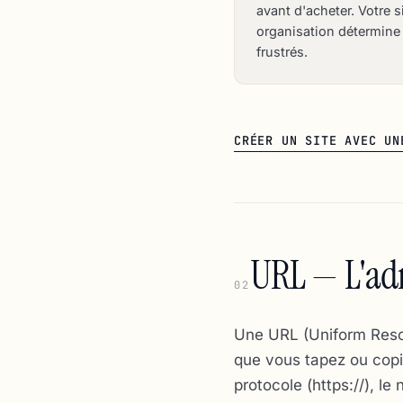
avant d'acheter. Votre 
organisation détermine s
frustrés.
CRÉER UN SITE AVEC UN
URL — L'adr
02
Une URL (Uniform Resou
que vous tapez ou copie
protocole (https://), l