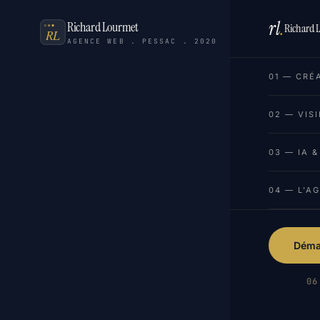
rl
.
Richard Lourmet
Richard 
AGENCE WEB . PESSAC . 2020
01 — CRÉ
02 — VISI
03 — IA 
04 — L'A
Démar
06