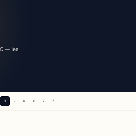
GC — les
U
V
W
X
Y
Z