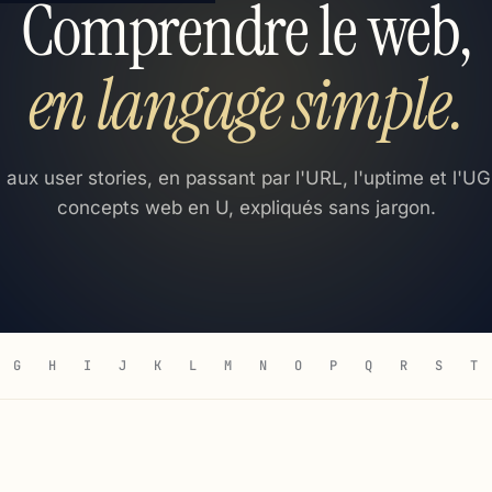
Comprendre le web,
en langage simple.
 aux user stories, en passant par l'URL, l'uptime et l'U
concepts web en U, expliqués sans jargon.
G
H
I
J
K
L
M
N
O
P
Q
R
S
T