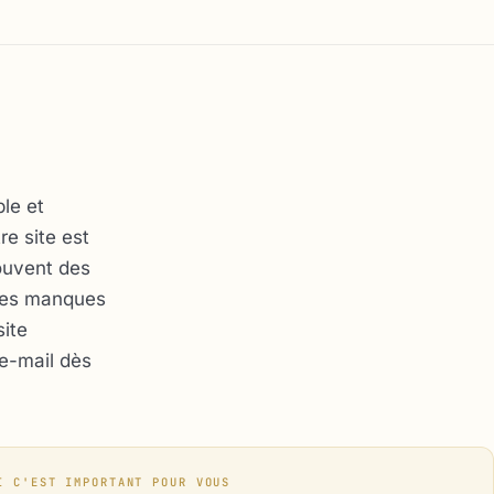
le et
re site est
ouvent des
 des manques
ite
 e-mail dès
I C'EST IMPORTANT POUR VOUS