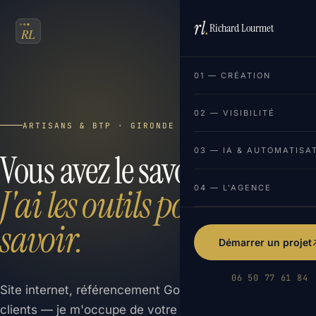
rl
.
Richard Lourmet
FR
EN
01 — CRÉATION
02 — VISIBILITÉ
ARTISANS & BTP · GIRONDE
03 — IA & AUTOMATISA
Vous avez le savoir-faire.
J'ai les outils pour le faire
04 — L'AGENCE
savoir.
Démarrer un projet
06 50 77 61 84
Site internet, référencement Google, gestion des avis
clients — je m'occupe de votre présence digitale