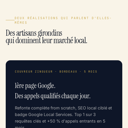
DEUX RÉALISATIONS QUI PARLENT D'ELLES-
MÊMES
Des artisans girondins
qui dominent leur marché local.
COUVREUR ZINGUEUR · BORDEAUX · 5 MOIS
1ère page Google.
Des appels qualifiés chaque jour.
Refonte complète from scratch, SEO local ciblé et
badge Google Local Services. Top 1 sur 3
requêtes clés et +50 % d'appels entrants en 5
mois.