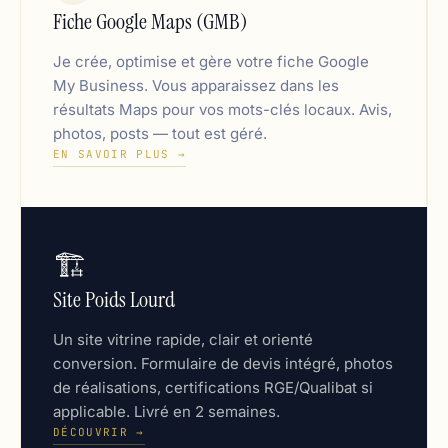
Fiche Google Maps (GMB)
Je crée, optimise et gère votre fiche Google
My Business. Vous apparaissez dans les
résultats Maps pour vos mots-clés locaux. Avis,
photos, posts — tout est géré.
EN SAVOIR PLUS →
🏗️
Site Poids Lourd
Un site vitrine rapide, clair et orienté
conversion. Formulaire de devis intégré, photos
de réalisations, certifications RGE/Qualibat si
applicable. Livré en 2 semaines.
DÉCOUVRIR →