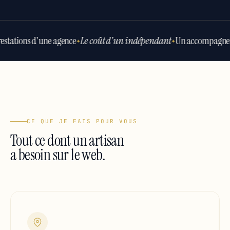
estations d'une agence
Le coût d'un indépendant
Un accompagnem
✦
✦
CE QUE JE FAIS POUR VOUS
Tout ce dont un artisan
a besoin sur le web.