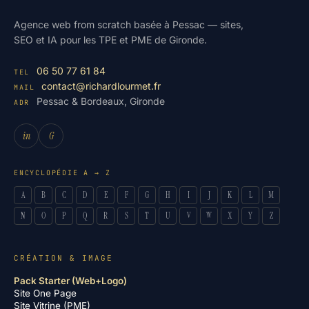
Agence web from scratch basée à Pessac — sites,
SEO et IA pour les TPE et PME de Gironde.
06 50 77 61 84
TEL
contact@richardlourmet.fr
MAIL
Pessac & Bordeaux, Gironde
ADR
in
G
ENCYCLOPÉDIE A → Z
A
B
C
D
E
F
G
H
I
J
K
L
M
N
O
P
Q
R
S
T
U
V
W
X
Y
Z
CRÉATION & IMAGE
Pack Starter (Web+Logo)
Site One Page
Site Vitrine (PME)