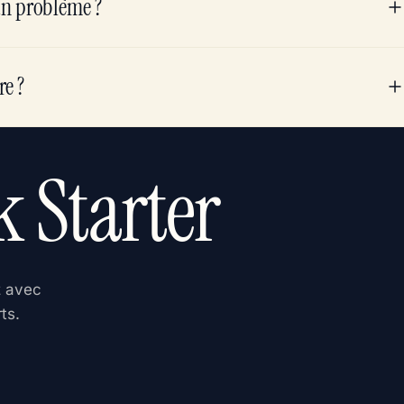
 un problème ?
re ?
 Starter
z avec
ts.