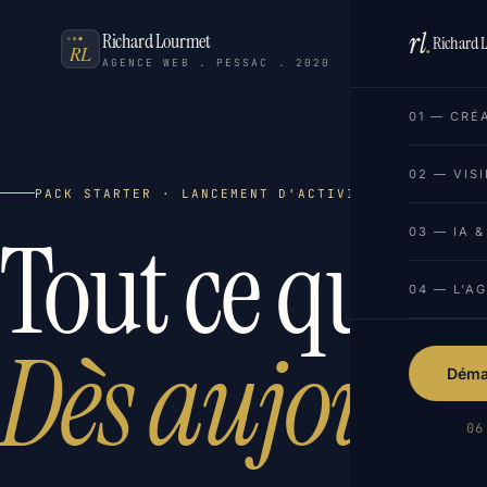
rl
.
Richard Lourmet
Richard 
AGENCE WEB . PESSAC . 2020
01 — CRÉ
02 — VISI
PACK STARTER · LANCEMENT D'ACTIVITÉ
Tout ce qu'il 
03 — IA 
04 — L'A
Dès aujourd
Démar
06