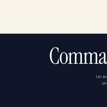
Command
Un éc
un