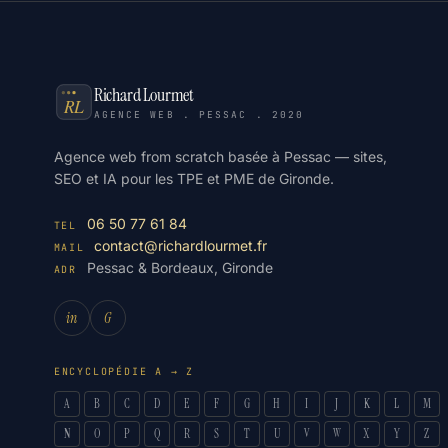
Richard Lourmet
AGENCE WEB . PESSAC . 2020
Agence web from scratch basée à Pessac — sites,
SEO et IA pour les TPE et PME de Gironde.
06 50 77 61 84
TEL
contact@richardlourmet.fr
MAIL
Pessac & Bordeaux, Gironde
ADR
in
G
ENCYCLOPÉDIE A → Z
A
B
C
D
E
F
G
H
I
J
K
L
M
N
O
P
Q
R
S
T
U
V
W
X
Y
Z