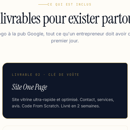
CE QUI EST INCLUS
 livrables pour exister parto
ogo à la pub Google, tout ce qu'un entrepreneur doit avoir d
premier jour.
LIVRABLE 02 · CLÉ DE VOÛTE
Site One Page
Site vitrine ultra-rapide et optimisé. Contact, services,
avis. Code From Scratch. Livré en 2 semaines.