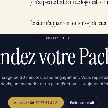
Je n'ai pas de textes ni de logo, est-ce
Le site m'appartient ou suis-je locatai
PROCHAINE ÉTAPE
ez votre Pack
hange de 30 minutes, sans engagement. Vous reparte
 devis, un calendrier et un plan d'action — toujours offer
Appeler · 06 50 77 61 84
Écrire un email