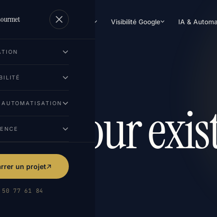
Lourmet
Création de site
Visibilité Google
IA & Automa
ATION
BILITÉ
faut pour exist
& AUTOMATISATION
GENCE
'hui.
rer un projet
 50 77 61 84