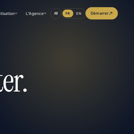
Démarrer
tisation
L'Agence
FR
EN
er.