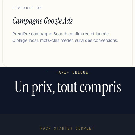
LIVRABLE 05
Campagne Google Ads
Première campagne Search configurée et lancée.
Ciblage local, mots-clés métier, suivi des conversions.
TARIF UNIQUE
Un prix, tout compris
PACK STARTER COMPLET