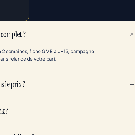
 complet ?
 en 2 semaines, fiche GMB à J+15, campagne
ns relance de votre part.
s le prix ?
ck ?