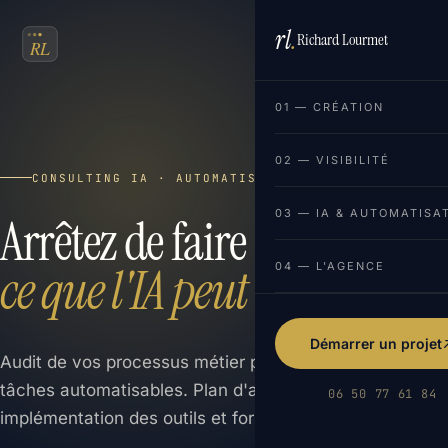
rl
.
Richard Lourmet
FR
EN
01 — CRÉATION
02 — VISIBILITÉ
CONSULTING IA · AUTOMATISATION
03 — IA & AUTOMATISA
Arrêtez de faire à la main
ce que l'IA peut faire.
04 — L'AGENCE
Démarrer un projet
Audit de vos processus métier pour identifier les
tâches automatisables. Plan d'action priorité,
06 50 77 61 84
implémentation des outils et formation de vos équipes.