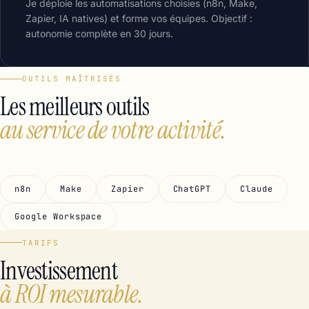
Je déploie les automatisations choisies (n8n, Make,
Zapier, IA natives) et forme vos équipes. Objectif :
autonomie complète en 30 jours.
OUTILS MAÎTRISÉS
Les meilleurs outils
au service de votre activité.
n8n
Make
Zapier
ChatGPT
Claude
Google Workspace
TARIFS
Investissement
à ROI mesurable.