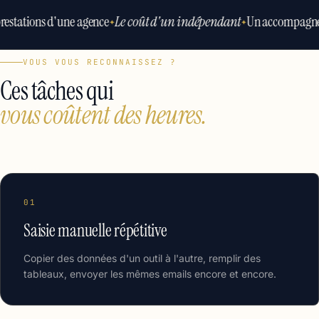
restations d'une agence
Le coût d'un indépendant
Un accompagne
✦
✦
VOUS VOUS RECONNAISSEZ ?
Ces tâches qui
vous coûtent des heures.
01
Saisie manuelle répétitive
Copier des données d'un outil à l'autre, remplir des
tableaux, envoyer les mêmes emails encore et encore.