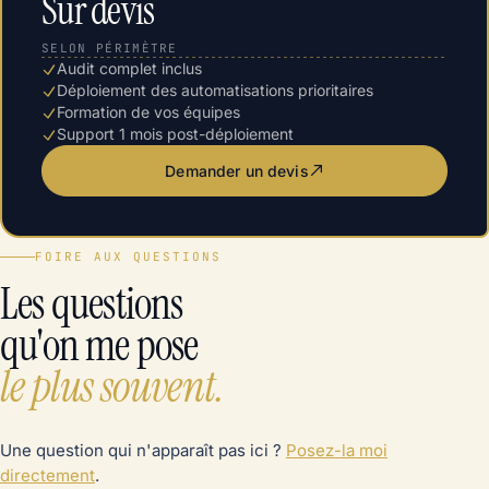
Sur devis
SELON PÉRIMÈTRE
Audit complet inclus
Déploiement des automatisations prioritaires
Formation de vos équipes
Support 1 mois post-déploiement
Demander un devis
FOIRE AUX QUESTIONS
Les questions
qu'on me pose
le plus souvent.
Une question qui n'apparaît pas ici ?
Posez-la moi
directement
.