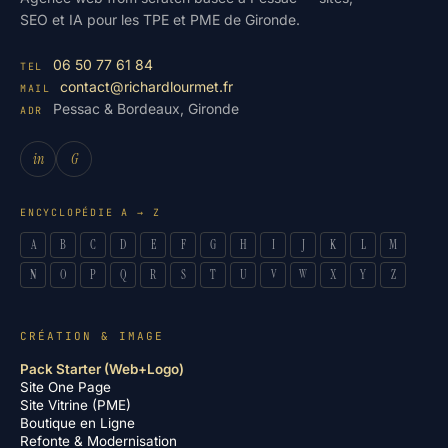
SEO et IA pour les TPE et PME de Gironde.
06 50 77 61 84
TEL
contact@richardlourmet.fr
MAIL
Pessac & Bordeaux, Gironde
ADR
in
G
ENCYCLOPÉDIE A → Z
A
B
C
D
E
F
G
H
I
J
K
L
M
N
O
P
Q
R
S
T
U
V
W
X
Y
Z
CRÉATION & IMAGE
Pack Starter (Web+Logo)
Site One Page
Site Vitrine (PME)
Boutique en Ligne
Refonte & Modernisation