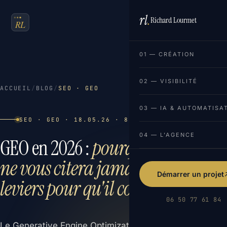
rl
.
Richard Lourmet
FR
EN
01 — CRÉATION
02 — VISIBILITÉ
ACCUEIL
/
BLOG
/
SEO · GEO
03 — IA & AUTOMATISA
SEO · GEO · 18.05.26 · 8 MIN DE LECTURE
04 — L'AGENCE
GEO en 2026 :
pourquoi ChatGPT
ne vous citera jamais (et les 4
Démarrer un projet
leviers pour qu'il commence)
06 50 77 61 84
Le Generative Engine Optimization est présenté partout