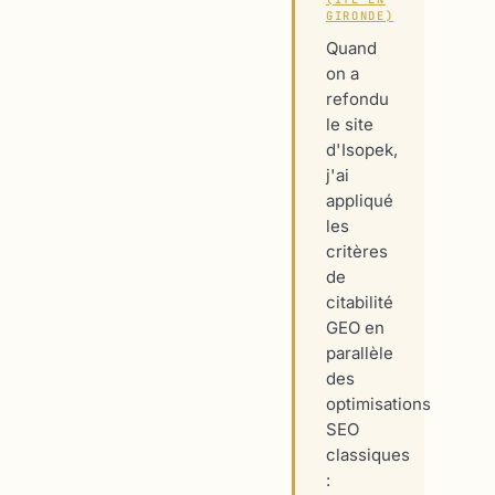
GIRONDE)
Quand
on a
refondu
le site
d'Isopek,
j'ai
appliqué
les
critères
de
citabilité
GEO en
parallèle
des
optimisations
SEO
classiques
: