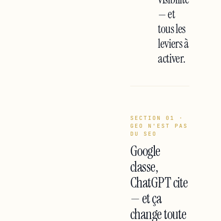
— et
tous les
leviers à
activer.
SECTION 01 ·
GEO N'EST PAS
DU SEO
Google
classe,
ChatGPT cite
— et ça
change toute