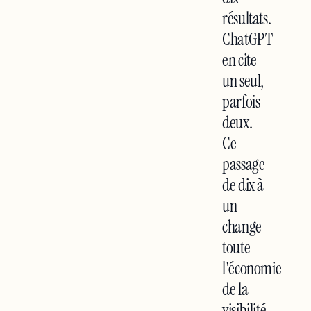
résultats.
ChatGPT
en cite
un seul,
parfois
deux.
Ce
passage
de dix à
un
change
toute
l'économie
de la
visibilité