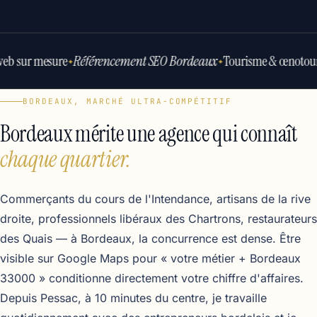
web sur mesure
Référencement SEO Bordeaux
Tourisme & œnotour
✦
✦
BORDEAUX, MARCHÉ ULTRA-COMPÉTITIF
Bordeaux mérite une agence qui connaît
chaque quartier.
Commerçants du cours de l'Intendance, artisans de la rive
droite, professionnels libéraux des Chartrons, restaurateurs
des Quais — à Bordeaux, la concurrence est dense. Être
visible sur Google Maps pour « votre métier + Bordeaux
33000 » conditionne directement votre chiffre d'affaires.
Depuis Pessac, à 10 minutes du centre, je travaille