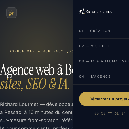
rl
.
Richard Lourmet
FR
EN
01 — CRÉATION
02 — VISIBILITÉ
AGENCE WEB — BORDEAUX (33000)
03 — IA & AUTOMATISA
Agence web à Bordeaux :
sites, SEO & IA.
04 — L'AGENCE
Démarrer un projet
Richard Lourmet — développeur web indépendant basé
à Pessac, à 10 minutes du centre de Bordeaux. Sites
06 50 77 61 84
sur-mesure from-scratch, référencement SEO local et
IA pour commerçants, professions libérales et TPE