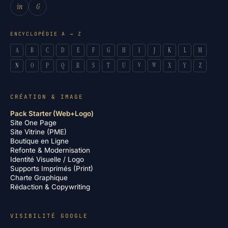
in
G
ENCYCLOPÉDIE A → Z
A
B
C
D
E
F
G
H
I
J
K
L
M
N
O
P
Q
R
S
T
U
V
W
X
Y
Z
CRÉATION & IMAGE
Pack Starter (Web+Logo)
Site One Page
Site Vitrine (PME)
Boutique en Ligne
Refonte & Modernisation
Identité Visuelle / Logo
Supports Imprimés (Print)
Charte Graphique
Rédaction & Copywriting
VISIBILITÉ GOOGLE